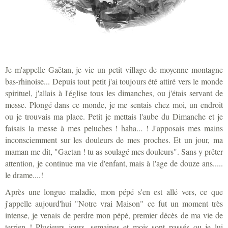
Je m'appelle Gaëtan, je vie un petit village de moyenne montagne
bas-rhinoise... Depuis tout petit j'ai toujours été attiré vers le monde
spirituel, j'allais à l'église tous les dimanches, ou j'étais servant de
messe. Plongé dans ce monde, je me sentais chez moi, un endroit
ou je trouvais ma place. Petit je mettais l'aube du Dimanche et je
faisais la messe à mes peluches ! haha... ! J'apposais mes mains
inconsciemment sur les douleurs de mes proches. Et un jour, ma
maman me dit, "Gaetan ! tu as soulagé mes douleurs". Sans y prêter
attention, je continue ma vie d'enfant, mais à l'age de douze ans.....
le drame....!
Après une longue maladie, mon pépé s'en est allé vers, ce que
j'appelle aujourd'hui "Notre vrai Maison" ce fut un moment très
intense, je venais de perdre mon pépé, premier décès de ma vie de
terrien ! Plusieurs jours, semaines et mois sont passés ou je lui