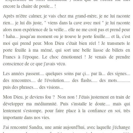
encore la chaire de poule... !
Après m'être calmer, je vais chez ma grand-mère, je ne lui raconte
rien... je lui dis juste, " viens dans la cave avec moi " je lui raconte
alors mon expérience de la veille... elle ne me croit pas et prend peur
! haha... jusqu'au moment ou je trouve le porte feuille.... et là, c'est
moi qui prend peur. Mon Dieu c'était bien réel ! Je transmets le
porte feuille à ma mémé, qui sort une belle liasse de billets en
Francs à l'époque. Le choc émotionnel ! Je venais de prendre
conscience de ce que j'avais vécu.
Les années passent.... quelques soins par çi... par là... des signes...
des rencontres.... de l'évolution..... des flashs..... des mots...........
puis des phrases.... des visions...
Mon Dieu, je deviens fou ? Non non ! J'étais justement en train de
développer ma médiumnité. Puis s'installe le doute.... mais qui
lentement s'estompe, pour faire place à la confiance en soi, très
importante dans nos vies.
J'ai rencontré Sandra, une amie aujourd'hui, avec laquelle j'échange