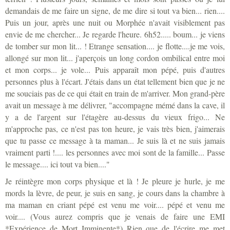
demandais de me faire un signe, de me dire si tout va bien... rien....
Puis un jour, après une nuit ou Morphée n'avait visiblement pas
envie de me chercher... Je regarde l'heure. 6h52..... boum... je viens
de tomber sur mon lit... ! Etrange sensation.... je flotte....je me vois,
allongé sur mon lit... j'aperçois un long cordon ombilical entre moi
et mon corps... je vole... Puis apparaît mon pépé, puis d'autres
personnes plus à l'écart. J'étais dans un état tellement bien que je ne
me souciais pas de ce qui était en train de m'arriver. Mon grand-père
avait un message à me délivrer, "accompagne mémé dans la cave, il
y a de l'argent sur l'étagère au-dessus du vieux frigo... Ne
m'approche pas, ce n'est pas ton heure, je vais très bien, j'aimerais
que tu passe ce message à ta maman... Je suis là et ne suis jamais
vraiment parti !.... les personnes avec moi sont de la famille... Passe
le message.... ici tout va bien...."
Je réintègre mon corps physique et là ! Je pleure je hurle, je me
mords la lèvre, de peur, je suis en sang, je cours dans la chambre à
ma maman en criant pépé est venu me voir.... pépé et venu me
voir.... (Vous aurez compris que je venais de faire une EMI
*Expérience de Mort Imminente*) Rien que de l'écrire me met